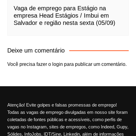
Vaga de emprego para Estágio na
empresa Head Estágios / Imbui em
Salvador e região nesta sexta (05/09)
Deixe um comentário
Você precisa fazer o
login
para publicar um comentário.
Atenção! Evite golpes e falsas promessas de emprego!
Todas as vagas de emprego divulgadas em nosso site foram
coletadas de fontes públicas e acessíveis, como perfis de
vagas no Instagram, sites de empregos, como Indeed, Gupy,
Sólides, InfoJobs, IDT/Sine, Linkedin, além de informações