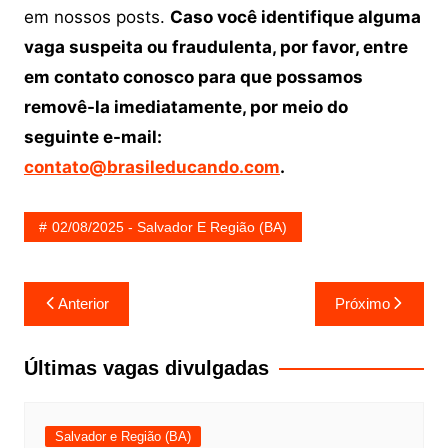
em nossos posts.
Caso você identifique alguma
vaga suspeita ou fraudulenta, por favor, entre
em contato conosco para que possamos
removê-la imediatamente, por meio do
seguinte e-mail:
contato@brasileducando.com
.
02/08/2025 - Salvador E Região (BA)
Navegação
Anterior
Próximo
de
Post
Últimas vagas divulgadas
Salvador e Região (BA)