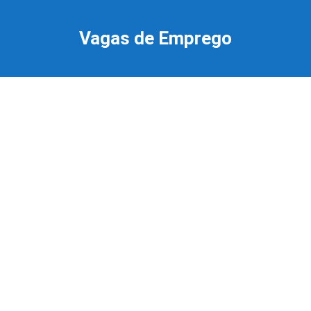
Ir
para
Vagas de Emprego
o
conteúdo