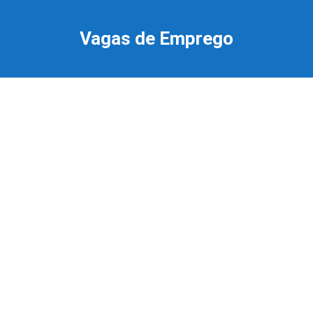
Ir
para
Vagas de Emprego
o
conteúdo