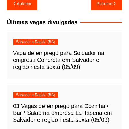
Navegação
Anterior
Próximo
de
Post
Últimas vagas divulgadas
Salvador e Região (BA)
Vaga de emprego para Soldador na
empresa Concreta em Salvador e
região nesta sexta (05/09)
Salvador e Região (BA)
03 Vagas de emprego para Cozinha /
Bar / Salão na empresa La Taperia em
Salvador e região nesta sexta (05/09)