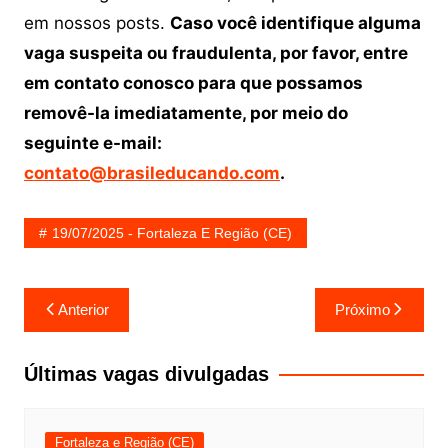
em nossos posts.
Caso você identifique alguma
vaga suspeita ou fraudulenta, por favor, entre
em contato conosco para que possamos
removê-la imediatamente, por meio do
seguinte e-mail:
contato@brasileducando.com
.
19/07/2025 - Fortaleza E Região (CE)
Navegação
Anterior
Próximo
de
Post
Últimas vagas divulgadas
Fortaleza e Região (CE)