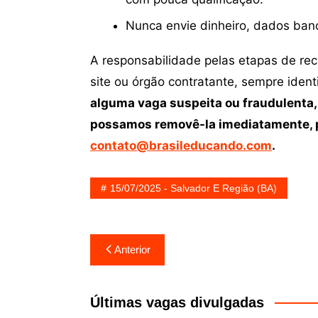
Nunca envie dinheiro, dados ban
A responsabilidade pelas etapas de re
site ou órgão contratante, sempre iden
alguma vaga suspeita ou fraudulenta,
possamos removê-la imediatamente, p
contato@brasileducando.com
.
15/07/2025 - Salvador E Região (BA)
Navegação
Anterior
de
Post
Últimas vagas divulgadas