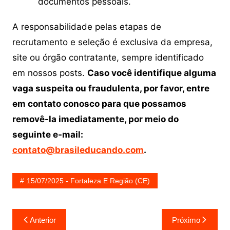
documentos pessoais.
A responsabilidade pelas etapas de
recrutamento e seleção é exclusiva da empresa,
site ou órgão contratante, sempre identificado
em nossos posts.
Caso você identifique alguma
vaga suspeita ou fraudulenta, por favor, entre
em contato conosco para que possamos
removê-la imediatamente, por meio do
seguinte e-mail:
contato@brasileducando.com
.
15/07/2025 - Fortaleza E Região (CE)
Navegação
Anterior
Próximo