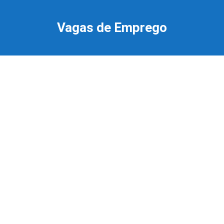
Ir
para
Vagas de Emprego
o
conteúdo