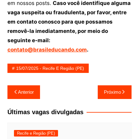
em nossos posts.
Caso você identifique alguma
vaga suspeita ou fraudulenta, por favor, entre
em contato conosco para que possamos
removê-la imediatamente, por meio do
seguinte e-mail:
contato@brasileducando.com
.
15/07/2025 - Recife E Região (PE)
Navegação
Anterior
Próximo
de
Post
Últimas vagas divulgadas
Recife e Região (PE)