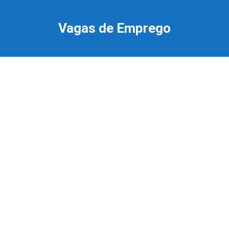
Ir
para
Vagas de Emprego
o
conteúdo