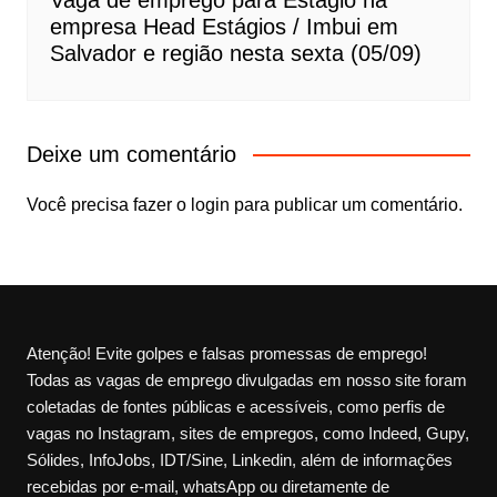
Vaga de emprego para Estágio na
empresa Head Estágios / Imbui em
Salvador e região nesta sexta (05/09)
Deixe um comentário
Você precisa fazer o
login
para publicar um comentário.
Atenção! Evite golpes e falsas promessas de emprego!
Todas as vagas de emprego divulgadas em nosso site foram
coletadas de fontes públicas e acessíveis, como perfis de
vagas no Instagram, sites de empregos, como Indeed, Gupy,
Sólides, InfoJobs, IDT/Sine, Linkedin, além de informações
recebidas por e-mail, whatsApp ou diretamente de