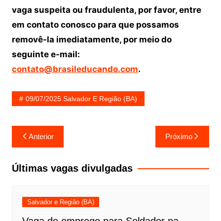
vaga suspeita ou fraudulenta, por favor, entre
em contato conosco para que possamos
removê-la imediatamente, por meio do
seguinte e-mail:
contato@brasileducando.com
.
09/07/2025 Salvador E Região (BA)
Navegação
Anterior
Próximo
de
Post
Últimas vagas divulgadas
Salvador e Região (BA)