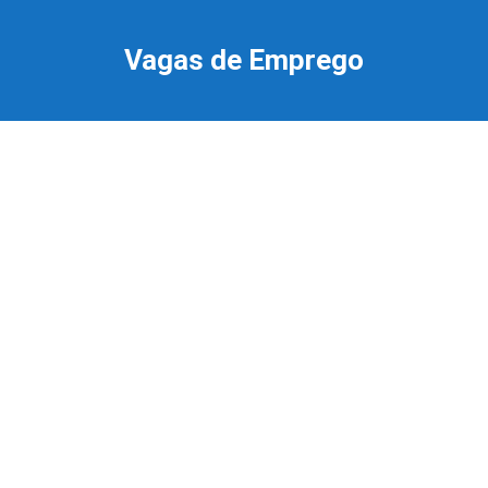
Ir
para
Vagas de Emprego
o
conteúdo