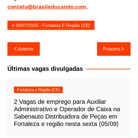
contato@brasileducando.com
.
09/07/2025 - Fortaleza E Região (CE)
Navegação
Anterior
Próximo
de
Post
Últimas vagas divulgadas
Fortaleza e Região (CE)
2 Vagas de emprego para Auxiliar
Administrativo e Operador de Caixa na
Sabenauto Distribuidora de Peças em
Fortaleza e região nesta sexta (05/09)