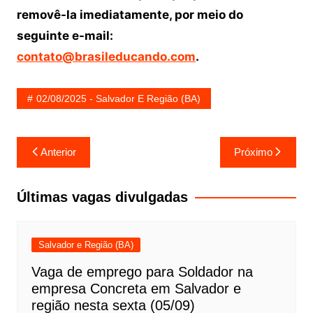
removê-la imediatamente, por meio do
seguinte e-mail:
contato@brasileducando.com
.
02/08/2025 - Salvador E Região (BA)
Navegação
Anterior
Próximo
de
Post
Últimas vagas divulgadas
Salvador e Região (BA)
Vaga de emprego para Soldador na
empresa Concreta em Salvador e
região nesta sexta (05/09)