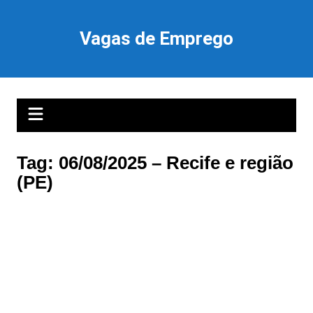
Ir
para
Vagas de Emprego
o
conteúdo
Tag:
06/08/2025 – Recife e região
(PE)