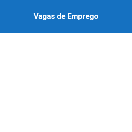
Ir
para
Vagas de Emprego
o
conteúdo