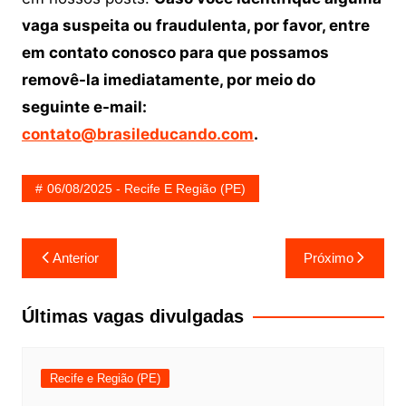
vaga suspeita ou fraudulenta, por favor, entre
em contato conosco para que possamos
removê-la imediatamente, por meio do
seguinte e-mail:
contato@brasileducando.com
.
06/08/2025 - Recife E Região (PE)
Navegação
Anterior
Próximo
de
Post
Últimas vagas divulgadas
Recife e Região (PE)