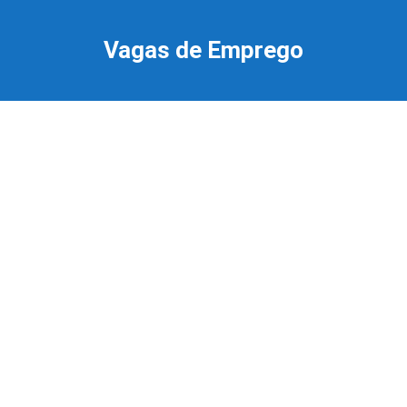
Ir
para
Vagas de Emprego
o
conteúdo