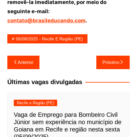
removê-la imediatamente, por meio do
seguinte e-mail:
contato@brasileducando.com
.
06/08/2025 - Recife E Região (PE)
Navegação
Anterior
Próximo
de
Post
Últimas vagas divulgadas
Recife e Região (PE)
Vaga de Emprego para Bombeiro Civil
Júnior sem experiência no município de
Goiana em Recife e região nesta sexta
(05/09/2025)