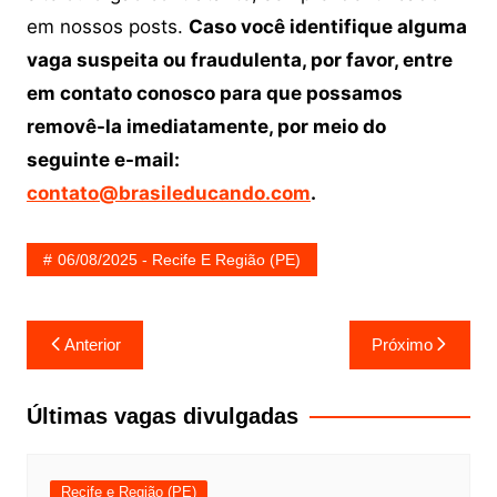
em nossos posts.
Caso você identifique alguma
vaga suspeita ou fraudulenta, por favor, entre
em contato conosco para que possamos
removê-la imediatamente, por meio do
seguinte e-mail:
contato@brasileducando.com
.
06/08/2025 - Recife E Região (PE)
Navegação
Anterior
Próximo
de
Post
Últimas vagas divulgadas
Recife e Região (PE)