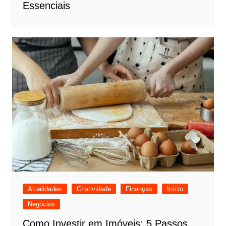
Essenciais
Atualidades
Criatividade
Finanças
Início
Negócios
Como Investir em Imóveis: 5 Passos