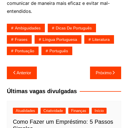
comunicar de maneira mais eficaz e evitar mal-
entendidos.
Ambiguidades
Dicas De Português
Frases
Língua Portuguesa
Literatura
Pontuação
Português
Navegação
Anterior
Próximo
de
Post
Últimas vagas divulgadas
Atualidades
Criatividade
Finanças
Início
Como Fazer um Empréstimo: 5 Passos