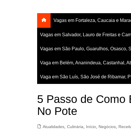
Vagas em Fortaleza, Caucaia e Mar
Vagas em Salvador, Lauro de Freitas e Cam
Vagas em São Paulo, Guarulhos, Osasco, 
Vaga em Belém, Ananindeua, Castanhal, Ab
Vaga em São Luís, São José de Ribamar, Pa
5 Passo de Como 
No Pote
Atualidades
,
Culinária
,
Início
,
Negócios
,
Receit