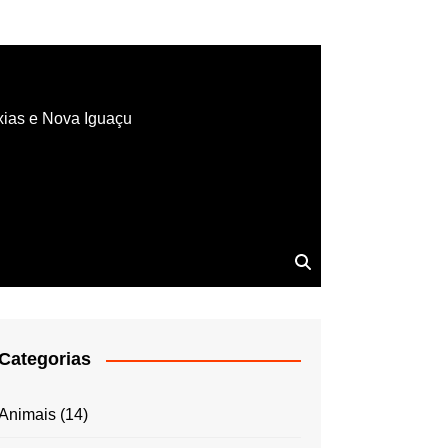
xias e Nova Iguaçu
Categorias
Animais
(14)