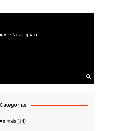
xias e Nova Iguaçu
Categorias
Animais
(14)