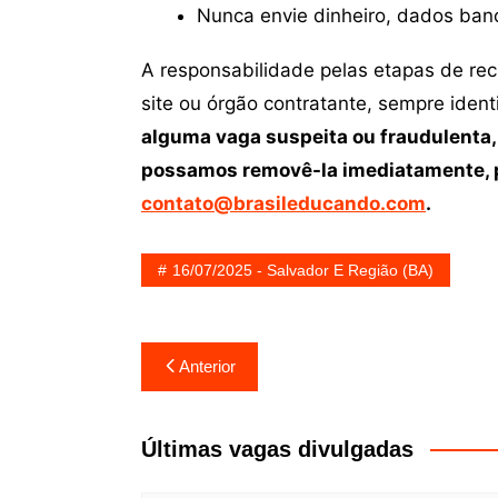
Nunca envie dinheiro, dados ban
A responsabilidade pelas etapas de re
site ou órgão contratante, sempre iden
alguma vaga suspeita ou fraudulenta,
possamos removê-la imediatamente, p
contato@brasileducando.com
.
16/07/2025 - Salvador E Região (BA)
Navegação
Anterior
de
Post
Últimas vagas divulgadas