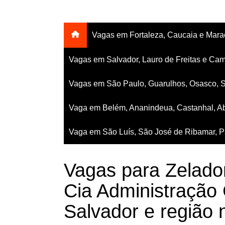
Vagas em Fortaleza, Caucaia e Mar
Vagas em Salvador, Lauro de Freitas e Cam
Vagas em São Paulo, Guarulhos, Osasco, 
Vaga em Belém, Ananindeua, Castanhal, Ab
Vaga em São Luís, São José de Ribamar, Pa
Vagas para Zelado
Cia Administração
Salvador e região 