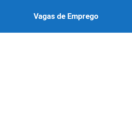
Ir
para
Vagas de Emprego
o
conteúdo