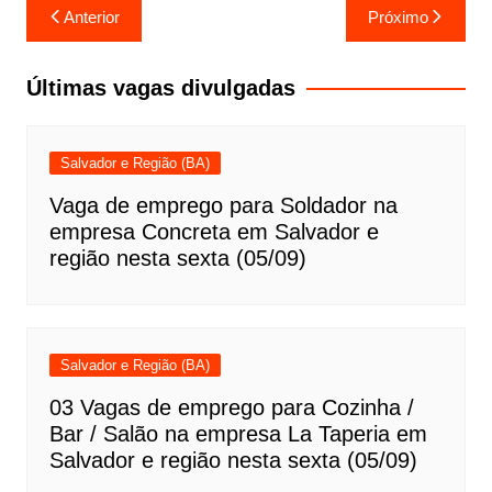
Navegação
Anterior
Próximo
de
Post
Últimas vagas divulgadas
Salvador e Região (BA)
Vaga de emprego para Soldador na
empresa Concreta em Salvador e
região nesta sexta (05/09)
Salvador e Região (BA)
03 Vagas de emprego para Cozinha /
Bar / Salão na empresa La Taperia em
Salvador e região nesta sexta (05/09)