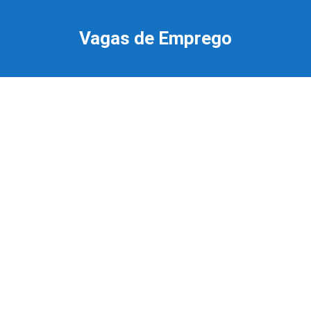
Ir
para
Vagas de Emprego
o
conteúdo