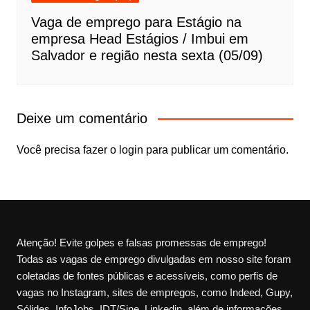
Vaga de emprego para Estágio na
empresa Head Estágios / Imbui em
Salvador e região nesta sexta (05/09)
Deixe um comentário
Você precisa fazer o
login
para publicar um comentário.
Atenção! Evite golpes e falsas promessas de emprego!
Todas as vagas de emprego divulgadas em nosso site foram
coletadas de fontes públicas e acessíveis, como perfis de
vagas no Instagram, sites de empregos, como Indeed, Gupy,
Sólides, InfoJobs, IDT/Sine, Linkedin, além de informações