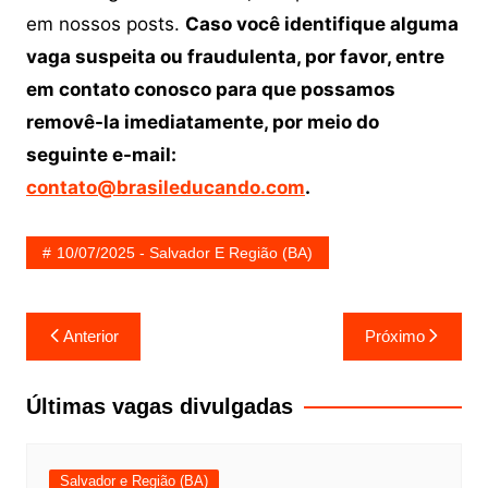
em nossos posts.
Caso você identifique alguma
vaga suspeita ou fraudulenta, por favor, entre
em contato conosco para que possamos
removê-la imediatamente, por meio do
seguinte e-mail:
contato@brasileducando.com
.
10/07/2025 - Salvador E Região (BA)
Navegação
Anterior
Próximo
de
Post
Últimas vagas divulgadas
Salvador e Região (BA)