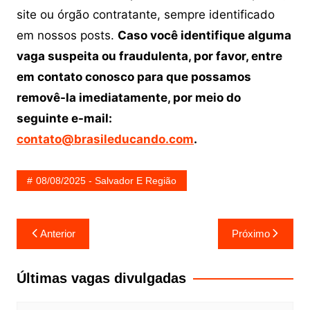
site ou órgão contratante, sempre identificado
em nossos posts.
Caso você identifique alguma
vaga suspeita ou fraudulenta, por favor, entre
em contato conosco para que possamos
removê-la imediatamente, por meio do
seguinte e-mail:
contato@brasileducando.com
.
08/08/2025 - Salvador E Região
Navegação
Anterior
Próximo
de
Post
Últimas vagas divulgadas