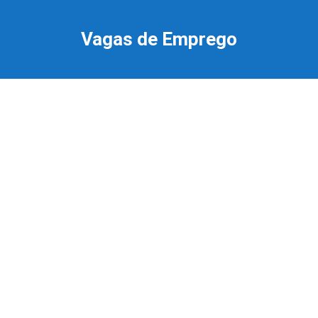
Ir
para
Vagas de Emprego
o
conteúdo