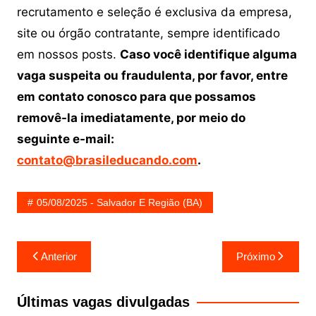
recrutamento e seleção é exclusiva da empresa,
site ou órgão contratante, sempre identificado
em nossos posts.
Caso você identifique alguma
vaga suspeita ou fraudulenta, por favor, entre
em contato conosco para que possamos
removê-la imediatamente, por meio do
seguinte e-mail:
contato@brasileducando.com
.
05/08/2025 - Salvador E Região (BA)
Navegação
Anterior
Próximo
de
Post
Últimas vagas divulgadas