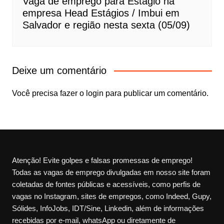
Vaga de emprego para Estágio na
empresa Head Estágios / Imbui em
Salvador e região nesta sexta (05/09)
Deixe um comentário
Você precisa fazer o
login
para publicar um comentário.
Atenção! Evite golpes e falsas promessas de emprego!
Todas as vagas de emprego divulgadas em nosso site foram
coletadas de fontes públicas e acessíveis, como perfis de
vagas no Instagram, sites de empregos, como Indeed, Gupy,
Sólides, InfoJobs, IDT/Sine, Linkedin, além de informações
recebidas por e-mail, whatsApp ou diretamente de