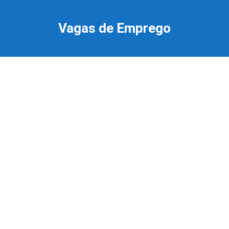
Ir
para
Vagas de Emprego
o
conteúdo