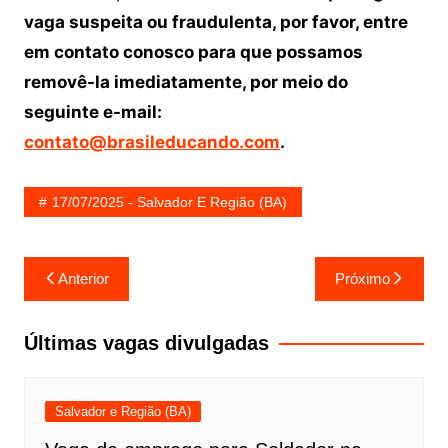
vaga suspeita ou fraudulenta, por favor, entre
em contato conosco para que possamos
removê-la imediatamente, por meio do
seguinte e-mail:
contato@brasileducando.com
.
17/07/2025 - Salvador E Região (BA)
Navegação
Anterior
Próximo
de
Post
Últimas vagas divulgadas
Salvador e Região (BA)