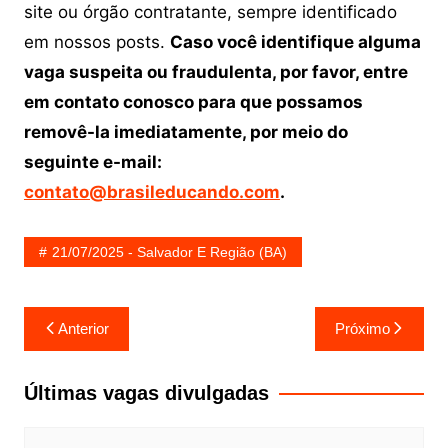
site ou órgão contratante, sempre identificado
em nossos posts.
Caso você identifique alguma
vaga suspeita ou fraudulenta, por favor, entre
em contato conosco para que possamos
removê-la imediatamente, por meio do
seguinte e-mail:
contato@brasileducando.com
.
21/07/2025 - Salvador E Região (BA)
Navegação
Anterior
Próximo
de
Post
Últimas vagas divulgadas