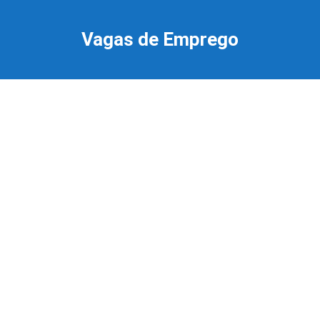
Ir
para
Vagas de Emprego
o
conteúdo