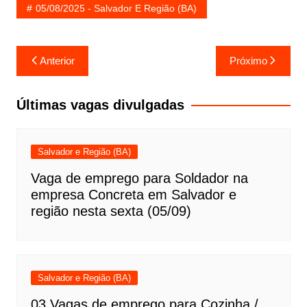
05/08/2025 - Salvador E Região (BA)
Navegação
Anterior
Próximo
de
Post
Últimas vagas divulgadas
Salvador e Região (BA)
Vaga de emprego para Soldador na
empresa Concreta em Salvador e
região nesta sexta (05/09)
Salvador e Região (BA)
03 Vagas de emprego para Cozinha /