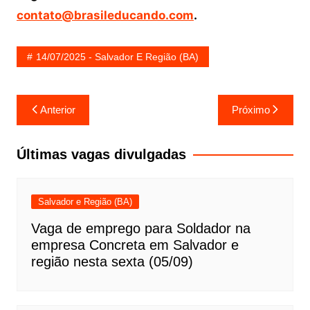
contato@brasileducando.com
.
14/07/2025 - Salvador E Região (BA)
Navegação
Anterior
Próximo
de
Post
Últimas vagas divulgadas
Salvador e Região (BA)
Vaga de emprego para Soldador na
empresa Concreta em Salvador e
região nesta sexta (05/09)