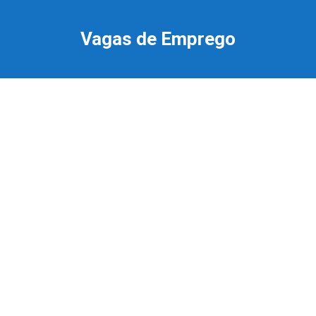
Ir
para
Vagas de Emprego
o
conteúdo