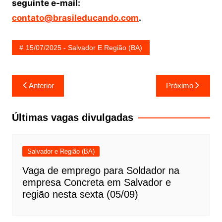
seguinte e-mail:
contato@brasileducando.com
.
15/07/2025 - Salvador E Região (BA)
Navegação
Anterior
Próximo
de
Post
Últimas vagas divulgadas
Salvador e Região (BA)
Vaga de emprego para Soldador na
empresa Concreta em Salvador e
região nesta sexta (05/09)