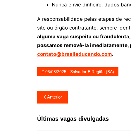
Nunca envie dinheiro, dados ban
A responsabilidade pelas etapas de re
site ou órgão contratante, sempre iden
alguma vaga suspeita ou fraudulenta,
possamos removê-la imediatamente, p
contato@brasileducando.com
.
05/08/2025 - Salvador E Região (BA)
Navegação
Anterior
de
Post
Últimas vagas divulgadas