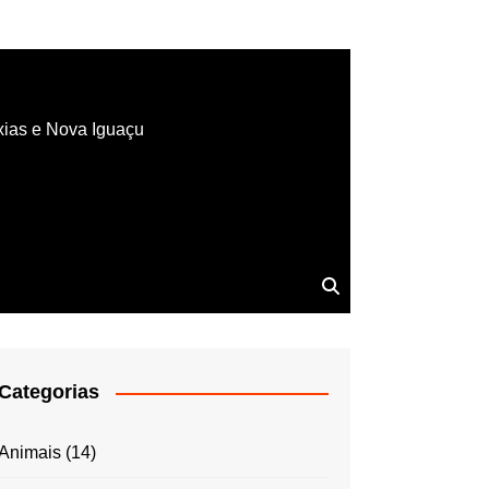
xias e Nova Iguaçu
Categorias
Animais
(14)