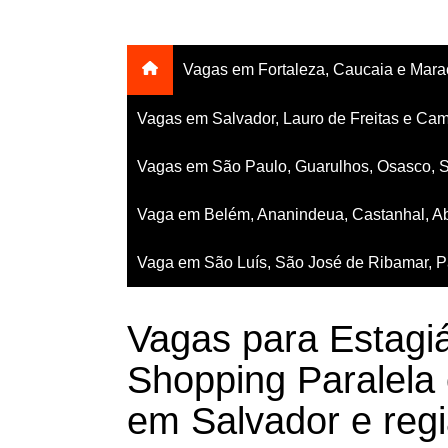
Vagas em Fortaleza, Caucaia e Mar
Vagas em Salvador, Lauro de Freitas e Cam
Vagas em São Paulo, Guarulhos, Osasco, 
Vaga em Belém, Ananindeua, Castanhal, Ab
Vaga em São Luís, São José de Ribamar, Pa
Vagas para Estagi
Shopping Paralela
em Salvador e regi