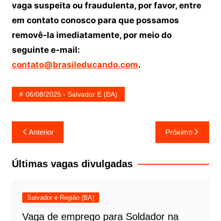
vaga suspeita ou fraudulenta, por favor, entre
em contato conosco para que possamos
removê-la imediatamente, por meio do
seguinte e-mail:
contato@brasileducando.com
.
06/08/2025 - Salvador E (BA)
Navegação
Anterior
Próximo
de
Post
Últimas vagas divulgadas
Salvador e Região (BA)
Vaga de emprego para Soldador na