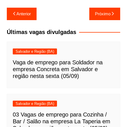
Navegação
Anterior
Próximo
de
Post
Últimas vagas divulgadas
Salvador e Região (BA)
Vaga de emprego para Soldador na
empresa Concreta em Salvador e
região nesta sexta (05/09)
Salvador e Região (BA)
03 Vagas de emprego para Cozinha /
Bar / Salão na empresa La Taperia em