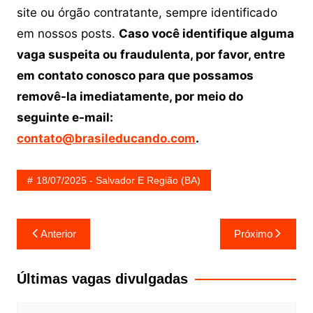
site ou órgão contratante, sempre identificado
em nossos posts.
Caso você identifique alguma
vaga suspeita ou fraudulenta, por favor, entre
em contato conosco para que possamos
removê-la imediatamente, por meio do
seguinte e-mail:
contato@brasileducando.com
.
18/07/2025 - Salvador E Região (BA)
Navegação
Anterior
Próximo
de
Post
Últimas vagas divulgadas