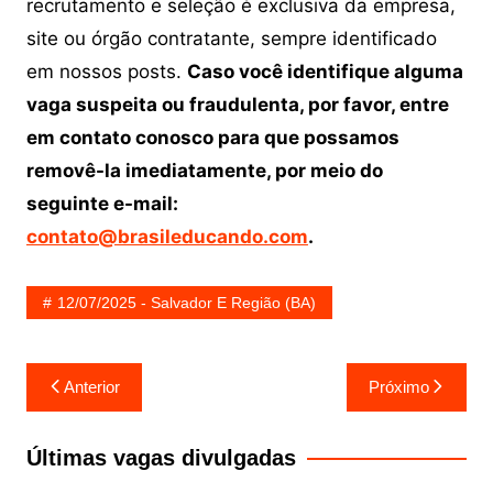
recrutamento e seleção é exclusiva da empresa,
site ou órgão contratante, sempre identificado
em nossos posts.
Caso você identifique alguma
vaga suspeita ou fraudulenta, por favor, entre
em contato conosco para que possamos
removê-la imediatamente, por meio do
seguinte e-mail:
contato@brasileducando.com
.
12/07/2025 - Salvador E Região (BA)
Navegação
Anterior
Próximo
de
Post
Últimas vagas divulgadas