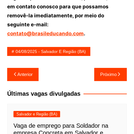
em contato conosco para que possamos
removê-la imediatamente, por meio do
seguinte e-mail:
contato@brasileducando.com
.
04/08/2025 - Salvador E Região (BA)
Navegação
Anterior
Próximo
de
Post
Últimas vagas divulgadas
Salvador e Região (BA)
Vaga de emprego para Soldador na
empresa Concreta em Salvador e