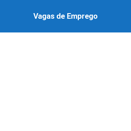
Ir
para
Vagas de Emprego
o
conteúdo