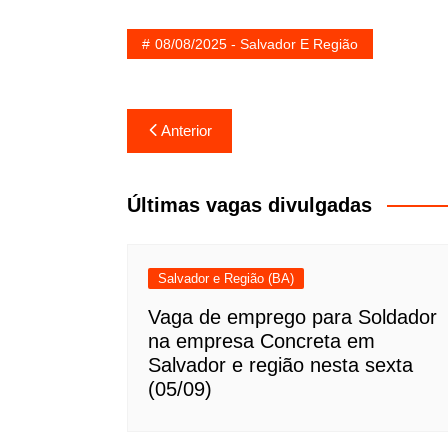
08/08/2025 - Salvador E Região
Navegação
Anterior
de
Post
Últimas vagas divulgadas
Salvador e Região (BA)
Vaga de emprego para Soldador
na empresa Concreta em
Salvador e região nesta sexta
(05/09)