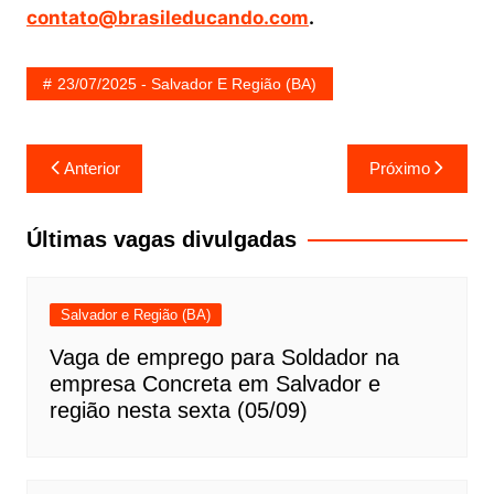
contato@brasileducando.com
.
23/07/2025 - Salvador E Região (BA)
Navegação
Anterior
Próximo
de
Post
Últimas vagas divulgadas
Salvador e Região (BA)
Vaga de emprego para Soldador na
empresa Concreta em Salvador e
região nesta sexta (05/09)