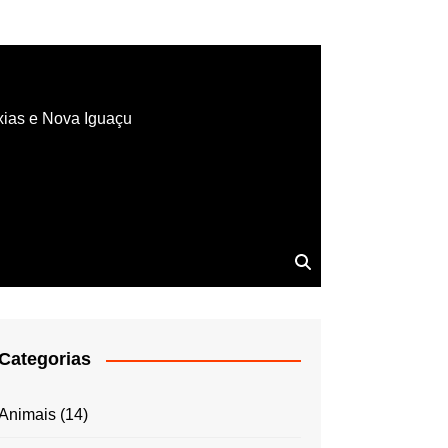
xias e Nova Iguaçu
Categorias
Animais
(14)