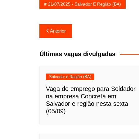
21/07/2025 - Salvador E Região (BA)
Navegação
Anterior
de
Post
Últimas vagas divulgadas
Salvador e Região (BA)
Vaga de emprego para Soldador
na empresa Concreta em
Salvador e região nesta sexta
(05/09)