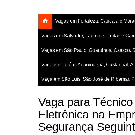
Vagas em Fortaleza, Caucaia e Mar
Vagas em Salvador, Lauro de Freitas e Cam
Vagas em São Paulo, Guarulhos, Osasco, 
Vaga em Belém, Ananindeua, Castanhal, Ab
Vaga em São Luís, São José de Ribamar, Pa
Vaga para Técnic
Eletrônica na Emp
Segurança Seguint