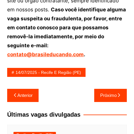
site ou órgão contratante, sempre identificado
em nossos posts.
Caso você identifique alguma
vaga suspeita ou fraudulenta, por favor, entre
em contato conosco para que possamos
removê-la imediatamente, por meio do
seguinte e-mail:
contato@brasileducando.com
.
14/07/2025 - Recife E Região (PE)
Navegação
Anterior
Próximo
de
Post
Últimas vagas divulgadas