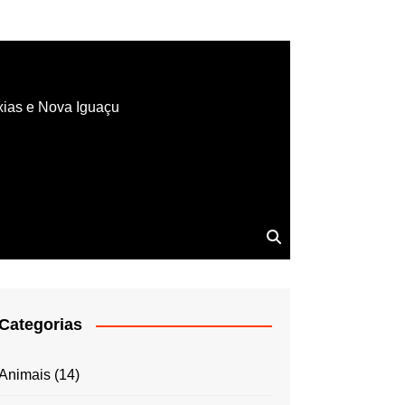
xias e Nova Iguaçu
Categorias
Animais
(14)