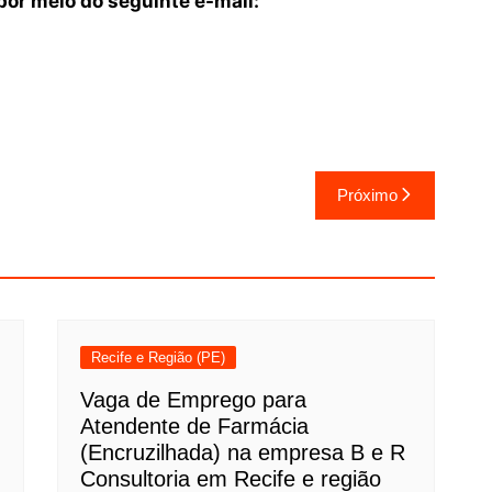
or meio do seguinte e-mail:
Próximo
Recife e Região (PE)
Vaga de Emprego para
Atendente de Farmácia
(Encruzilhada) na empresa B e R
Consultoria em Recife e região