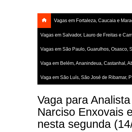
Vagas em Fortaleza, Caucaia e Mar
Vagas em Salvador, Lauro de Freitas e Cam
Vagas em São Paulo, Guarulhos, Osasco, 
Vaga em Belém, Ananindeua, Castanhal, Ab
Vaga em São Luís, São José de Ribamar, Pa
Vaga para Analist
Narciso Enxovais e
nesta segunda (14