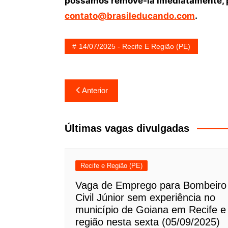
possamos removê-la imediatamente, p
contato@brasileducando.com
.
14/07/2025 - Recife E Região (PE)
Navegação
Anterior
de
Post
Últimas vagas divulgadas
Recife e Região (PE)
Vaga de Emprego para Bombeiro
Civil Júnior sem experiência no
município de Goiana em Recife e
região nesta sexta (05/09/2025)