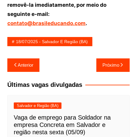
removê-la imediatamente, por meio do
seguinte e-mail:
contato@brasileducando.com
.
18/07/2025 - Salvador E Região (BA)
Navegação
Anterior
Próximo
de
Post
Últimas vagas divulgadas
Salvador e Região (BA)
Vaga de emprego para Soldador na
empresa Concreta em Salvador e
região nesta sexta (05/09)