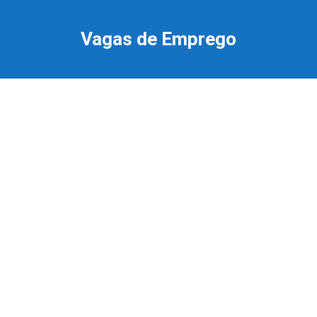
Ir
para
Vagas de Emprego
o
conteúdo