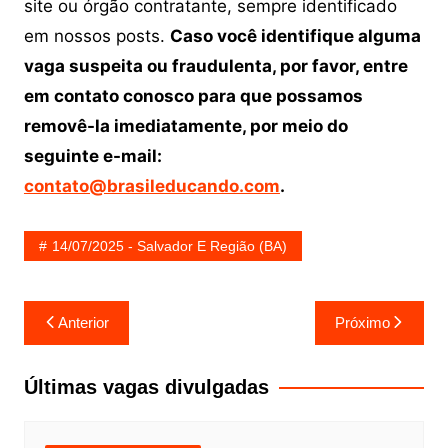
site ou órgão contratante, sempre identificado
em nossos posts.
Caso você identifique alguma
vaga suspeita ou fraudulenta, por favor, entre
em contato conosco para que possamos
removê-la imediatamente, por meio do
seguinte e-mail:
contato@brasileducando.com
.
14/07/2025 - Salvador E Região (BA)
Navegação
Anterior
Próximo
de
Post
Últimas vagas divulgadas