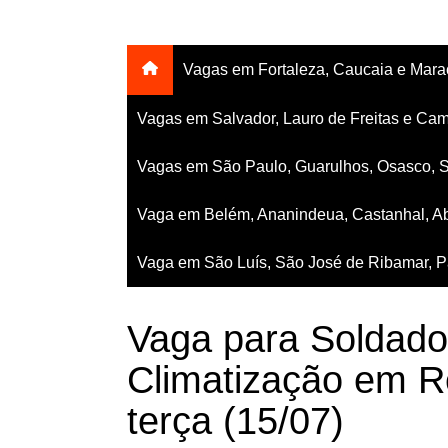
Vagas em Fortaleza, Caucaia e Mar
Vagas em Salvador, Lauro de Freitas e Cam
Vagas em São Paulo, Guarulhos, Osasco, 
Vaga em Belém, Ananindeua, Castanhal, Ab
Vaga em São Luís, São José de Ribamar, Pa
Vaga para Soldad
Climatização em Re
terça (15/07)