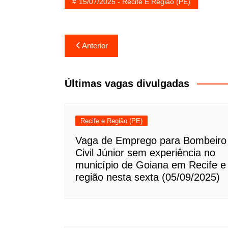
15/07/2025 - Recife E Região (PE)
Navegação
Anterior
de
Post
Últimas vagas divulgadas
Recife e Região (PE)
Vaga de Emprego para Bombeiro
Civil Júnior sem experiência no
município de Goiana em Recife e
região nesta sexta (05/09/2025)