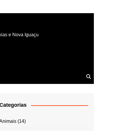
xias e Nova Iguaçu
Categorias
Animais
(14)