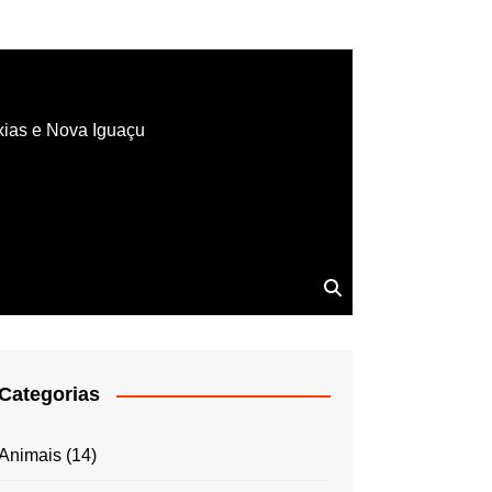
xias e Nova Iguaçu
Categorias
Animais
(14)