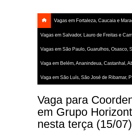
Vagas em Fortaleza, Caucaia e Mar
Vagas em Salvador, Lauro de Freitas e Cam
Vagas em São Paulo, Guarulhos, Osasco, 
Vaga em Belém, Ananindeua, Castanhal, Ab
Vaga em São Luís, São José de Ribamar, Pa
Vaga para Coorde
em Grupo Horizont
nesta terça (15/07)