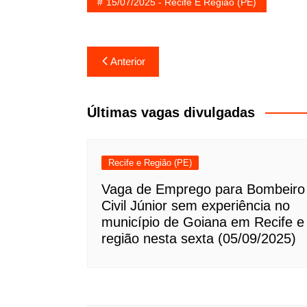
15/07/2025 - Recife E Região (PE)
Navegação
Anterior
de
Post
Últimas vagas divulgadas
Recife e Região (PE)
Vaga de Emprego para Bombeiro
Civil Júnior sem experiência no
município de Goiana em Recife e
região nesta sexta (05/09/2025)