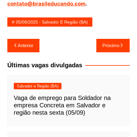
contato@brasileducando.com
.
05/08/2025 - Salvador E Região (BA)
Navegação
Anterior
Próximo
de
Post
Últimas vagas divulgadas
Salvador e Região (BA)
Vaga de emprego para Soldador na
empresa Concreta em Salvador e
região nesta sexta (05/09)