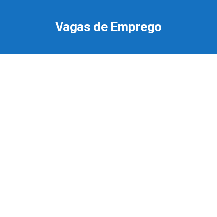
Ir
para
Vagas de Emprego
o
conteúdo