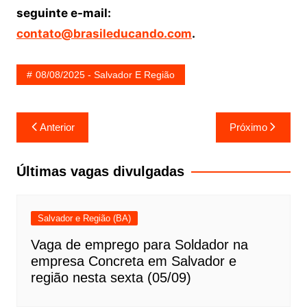
seguinte e-mail:
contato@brasileducando.com
.
08/08/2025 - Salvador E Região
Navegação
Anterior
Próximo
de
Post
Últimas vagas divulgadas
Salvador e Região (BA)
Vaga de emprego para Soldador na
empresa Concreta em Salvador e
região nesta sexta (05/09)