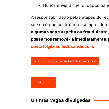
Nunca envie dinheiro, dados ban
A responsabilidade pelas etapas de re
site ou órgão contratante, sempre iden
alguma vaga suspeita ou fraudulenta,
possamos removê-la imediatamente, p
contato@brasileducando.com
.
18/07/2025 - Salvador E Região (BA)
Navegação
Anterior
de
Post
Últimas vagas divulgadas