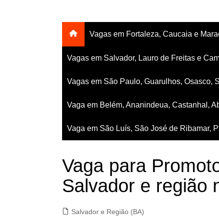
Vagas em Fortaleza, Caucaia e Mar
Vagas em Salvador, Lauro de Freitas e Cam
Vagas em São Paulo, Guarulhos, Osasco, 
Vaga em Belém, Ananindeua, Castanhal, Ab
Vaga em São Luís, São José de Ribamar, Pa
Vaga para Promot
Salvador e região 
Salvador e Região (BA)