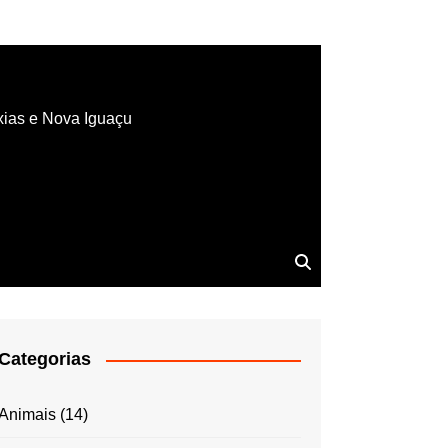
xias e Nova Iguaçu
Categorias
Animais
(14)