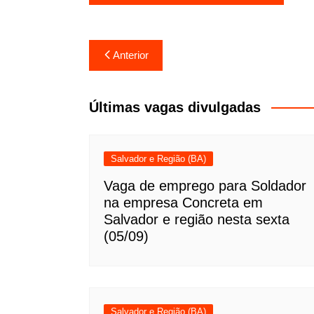
Navegação
Anterior
de
Post
Últimas vagas divulgadas
Salvador e Região (BA)
Vaga de emprego para Soldador
na empresa Concreta em
Salvador e região nesta sexta
(05/09)
Salvador e Região (BA)