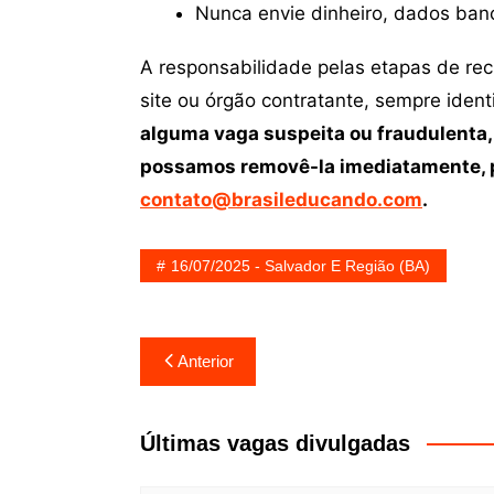
Nunca envie dinheiro, dados ban
A responsabilidade pelas etapas de re
site ou órgão contratante, sempre iden
alguma vaga suspeita ou fraudulenta,
possamos removê-la imediatamente, p
contato@brasileducando.com
.
16/07/2025 - Salvador E Região (BA)
Navegação
Anterior
de
Post
Últimas vagas divulgadas