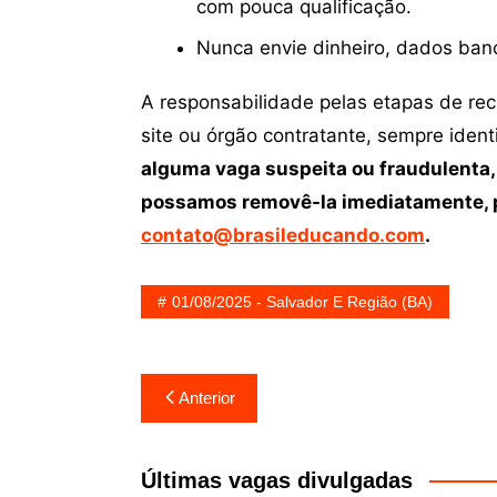
com pouca qualificação.
Nunca envie dinheiro, dados ban
A responsabilidade pelas etapas de re
site ou órgão contratante, sempre iden
alguma vaga suspeita ou fraudulenta,
possamos removê-la imediatamente, p
contato@brasileducando.com
.
01/08/2025 - Salvador E Região (BA)
Navegação
Anterior
de
Post
Últimas vagas divulgadas