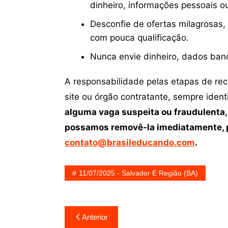
dinheiro, informações pessoais o
Desconfie de ofertas milagrosas,
com pouca qualificação.
Nunca envie dinheiro, dados ban
A responsabilidade pelas etapas de re
site ou órgão contratante, sempre iden
alguma vaga suspeita ou fraudulenta,
possamos removê-la imediatamente, p
contato@brasileducando.com
.
11/07/2025 - Salvador E Região (BA)
Navegação
Anterior