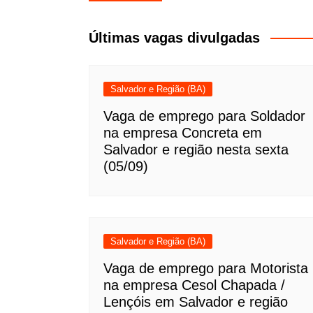
de
Post
Últimas vagas divulgadas
Salvador e Região (BA)
Vaga de emprego para Soldador
na empresa Concreta em
Salvador e região nesta sexta
(05/09)
Salvador e Região (BA)
Vaga de emprego para Motorista
na empresa Cesol Chapada /
Lençóis em Salvador e região