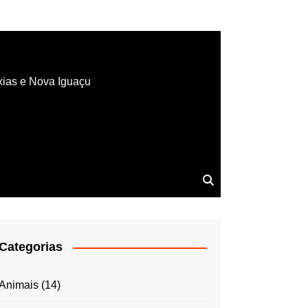
xias e Nova Iguaçu
Categorias
Animais
(14)