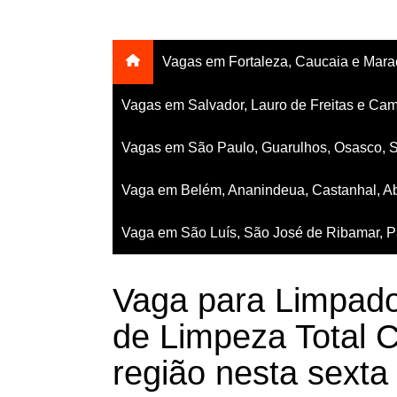
Vagas em Fortaleza, Caucaia e Mar
Vagas em Salvador, Lauro de Freitas e Cam
Vagas em São Paulo, Guarulhos, Osasco, 
Vaga em Belém, Ananindeua, Castanhal, Ab
Vaga em São Luís, São José de Ribamar, Pa
Vaga para Limpad
de Limpeza Total 
região nesta sexta