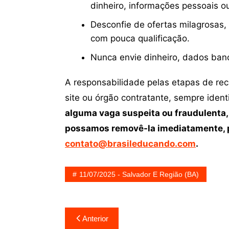
dinheiro, informações pessoais o
Desconfie de ofertas milagrosas,
com pouca qualificação.
Nunca envie dinheiro, dados ban
A responsabilidade pelas etapas de re
site ou órgão contratante, sempre iden
alguma vaga suspeita ou fraudulenta,
possamos removê-la imediatamente, p
contato@brasileducando.com
.
11/07/2025 - Salvador E Região (BA)
Navegação
Anterior