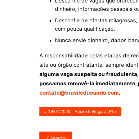
Desconfie de vagas que oferecem
dinheiro, informações pessoais o
Desconfie de ofertas milagrosas,
com pouca qualificação.
Nunca envie dinheiro, dados ban
A responsabilidade pelas etapas de re
site ou órgão contratante, sempre iden
alguma vaga suspeita ou fraudulenta,
possamos removê-la imediatamente, p
contato@brasileducando.com
.
19/07/2025 - Recife E Região (PE)
Navegação
Anterior