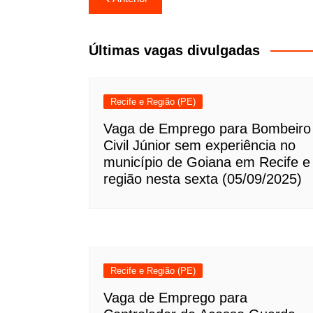
de
Post
Últimas vagas divulgadas
Recife e Região (PE)
Vaga de Emprego para Bombeiro
Civil Júnior sem experiência no
município de Goiana em Recife e
região nesta sexta (05/09/2025)
Recife e Região (PE)
Vaga de Emprego para