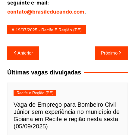
seguinte e-mail:
contato@brasileducando.com
.
19/07/2025 - Recife E Região (PE)
Navegação
Anterior
Próximo
de
Post
Últimas vagas divulgadas
Recife e Região (PE)
Vaga de Emprego para Bombeiro Civil
Júnior sem experiência no município de
Goiana em Recife e região nesta sexta
(05/09/2025)